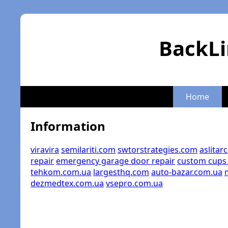
BackLi
Home
Information
viravira
semilariti.com
swtorstrategies.com
aslitar
repair
emergency garage door repair
custom cups
tehkom.com.ua
largesthq.com
auto-bazar.com.ua
dezmedtex.com.ua
vsepro.com.ua